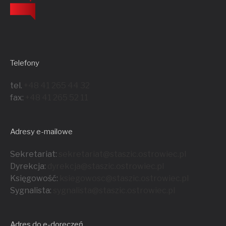
Telefony
tel.
+48 41 265 44 32
fax:
+48 41 265 52 11
Adresy e-mailowe
Sekretariat:
sekretariat@staszic.ostrowiec.pl
Dyrekcja:
dyrekcja@staszic.ostrowiec.pl
Księgowość:
ksiegowosc@staszic.ostrowiec.pl
Sygnalista:
sygnalista@staszic.ostrowiec.
pl
Adres do e-doręczeń