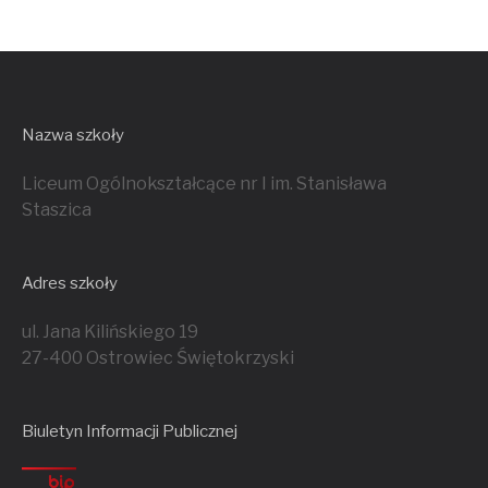
Nazwa szkoły
Liceum Ogólnokształcące nr I im. Stanisława
Staszica
Adres szkoły
ul. Jana Kilińskiego 19
27-400 Ostrowiec Świętokrzyski
Biuletyn Informacji Publicznej