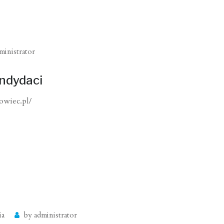
ministrator
ndydaci
owiec.pl/
ia
by
administrator