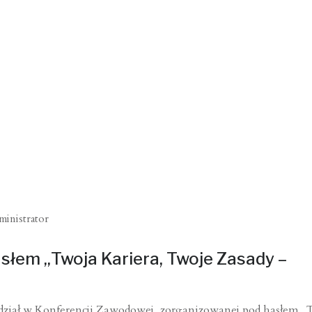
ministrator
łem „Twoja Kariera, Twoje Zasady –
dział w Konferencji Zawodowej, zorganizowanej pod hasłem „