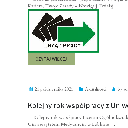
Kariera, Twoje Zasady – Nawiguj. Działaj.
…
CZYTAJ WIĘCEJ
21 października 2025
Aktualności
by
ad
Kolejny rok współpracy z Uni
Kolejny rok współpracy Liceum Ogólnokształcąc
Uniwersytetem Medycznym w Lublinie
…