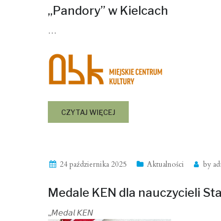
„Pandory” w Kielcach
…
CZYTAJ WIĘCEJ
24 października 2025
Aktualności
by
ad
Medale KEN dla nauczycieli St
„𝘔𝘦𝘥𝘢𝘭 𝘒𝘌𝘕