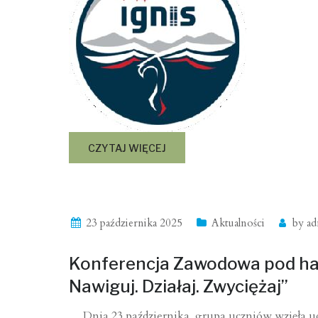
CZYTAJ WIĘCEJ
23 października 2025
Aktualności
by
ad
Konferencja Zawodowa pod has
Nawiguj. Działaj. Zwyciężaj”
​Dnia 23 października grupa uczniów wzięła u