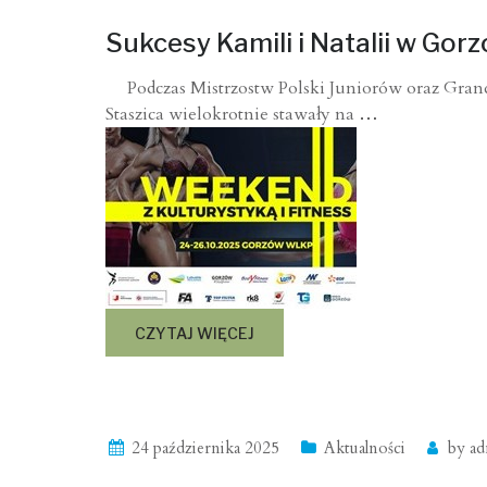
Sukcesy Kamili i Natalii w Gor
Podczas Mistrzostw Polski Juniorów oraz Grand
Staszica wielokrotnie stawały na
…
CZYTAJ WIĘCEJ
24 października 2025
Aktualności
by
ad