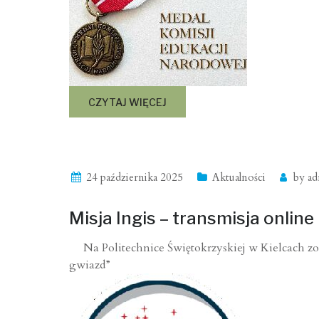
CZYTAJ WIĘCEJ
24 października 2025
Aktualności
by
ad
Misja Ingis – transmisja online 
Na Politechnice Świętokrzyskiej w Kielcach zos
gwiazd”