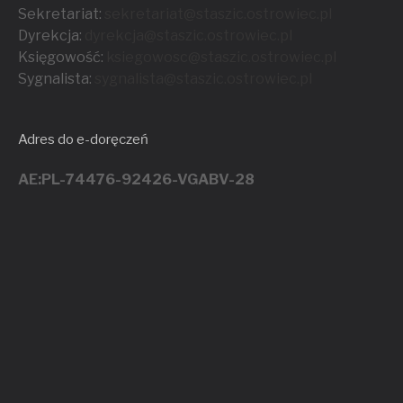
Sekretariat:
sekretariat@staszic.ostrowiec.pl
Dyrekcja:
dyrekcja@staszic.ostrowiec.pl
Księgowość:
ksiegowosc@staszic.ostrowiec.pl
Sygnalista:
sygnalista@staszic.ostrowiec.
pl
Adres do e-doręczeń
AE:PL-74476-92426-VGABV-28