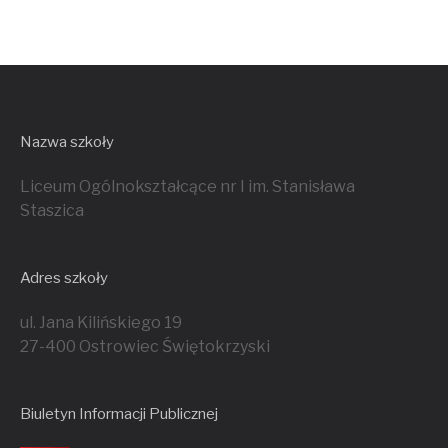
Nazwa szkoły
Liceum Ogólnokształcące nr I im. Stanisława
Staszica
Adres szkoły
ul. Jana Kilińskiego 19
27-400 Ostrowiec Świętokrzyski
Biuletyn Informacji Publicznej