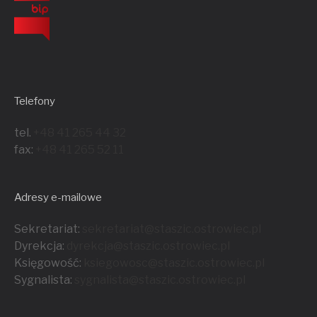
Telefony
tel.
+48 41 265 44 32
fax:
+48 41 265 52 11
Adresy e-mailowe
Sekretariat:
sekretariat@staszic.ostrowiec.pl
Dyrekcja:
dyrekcja@staszic.ostrowiec.pl
Księgowość:
ksiegowosc@staszic.ostrowiec.pl
Sygnalista:
sygnalista@staszic.ostrowiec.
pl