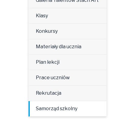
Galeria Talentów Stach Art
Klasy
Konkursy
Materiały dla ucznia
Plan lekcji
Prace uczniów
Rekrutacja
Samorząd szkolny