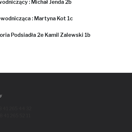
wodniczący :
Michał Jenda 2b
ewodnicząca :
Martyna Kot 1c
oria Podsiadła 2e
Kamil Zalewski 1b
y
8 41 265 44 32
8 41 265 52 11