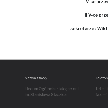
V-ce prze
II V-ce prz
sekretarze :
Wikt
Nazwa szkoły
Telefon
Liceum Ogólnokształcące nr I
tel.
+4
im. Stanisława Staszica
fax:
+4