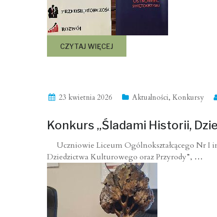
CZYTAJ WIĘCEJ
23 kwietnia 2026
Aktualności
,
Konkursy
Konkurs „Śladami Historii, Dz
Uczniowie Liceum Ogólnokształcącego Nr I im. S
Dziedzictwa Kulturowego oraz Przyrody”,
…