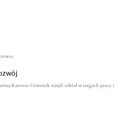
strator
rozwój
riną Kateusz-Dominik wzięli udział w targach pracy i