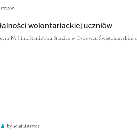
strator
alności wolontariackiej uczniów
m Nr I im. Stanisława Staszica w Ostrowcu Świętokrzyskim 
by
administrator