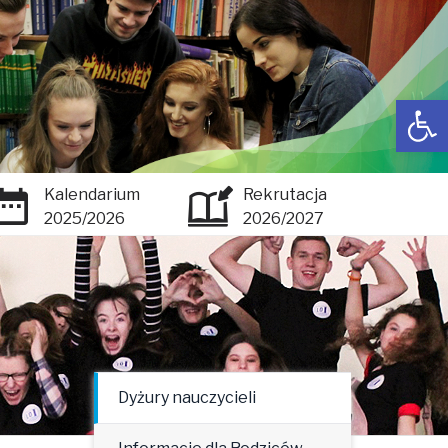
Open toolbar
Kalendarium
Rekrutacja
2025/2026
2026/2027
Dyżury nauczycieli