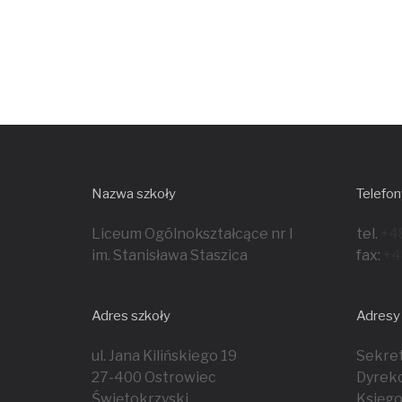
Nazwa szkoły
Telefon
Liceum Ogólnokształcące nr I
tel.
+4
im. Stanisława Staszica
fax:
+4
Adres szkoły
Adresy
ul. Jana Kilińskiego 19
Sekret
27-400 Ostrowiec
Dyrekc
Świętokrzyski
Księg