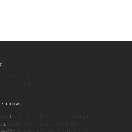
y
8 41 265 44 32
8 41 265 52 11
 e-mailowe
ariat:
sekretariat@staszic.ostrowiec.pl
ja:
dyrekcja@staszic.ostrowiec.pl
owość:
ksiegowosc@staszic.ostrowiec.pl