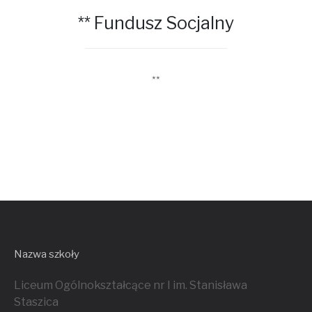
** Fundusz Socjalny
**
Nazwa szkoły
Liceum Ogólnokształcące nr I im. Stanisława
Staszica