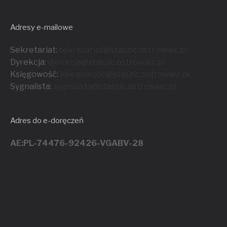
Adresy e-mailowe
Sekretariat:
sekretariat@staszic.ostrowiec.pl
Dyrekcja:
dyrekcja@staszic.ostrowiec.pl
Księgowość:
ksiegowosc@staszic.ostrowiec.pl
Sygnalista:
sygnalista@staszic.ostrowiec.
pl
Adres do e-doręczeń
AE:PL-74476-92426-VGABV-28