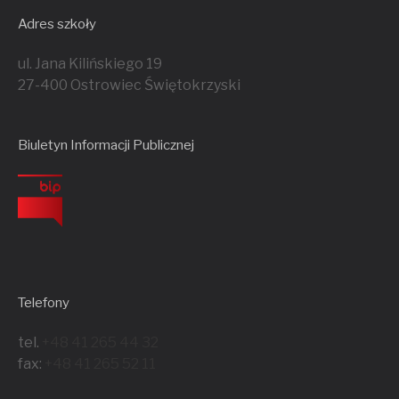
g
Adres szkoły
a
ul. Jana Kilińskiego 19
27-400 Ostrowiec Świętokrzyski
t
Biuletyn Informacji Publicznej
i
o
n
Telefony
tel.
+48 41 265 44 32
fax:
+48 41 265 52 11