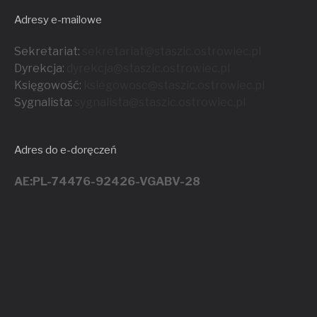
Adresy e-mailowe
Sekretariat:
sekretariat@staszic.ostrowiec.pl
Dyrekcja:
dyrekcja@staszic.ostrowiec.pl
Księgowość:
ksiegowosc@staszic.ostrowiec.pl
Sygnalista:
sygnalista@staszic.ostrowiec.
pl
Adres do e-doręczeń
AE:PL-74476-92426-VGABV-28