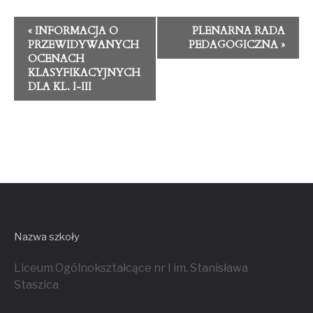
E
«
INFORMACJA O
PLENARNA RADA
PRZEWIDYWANYCH
PEDAGOGICZNA
»
OCENACH
v
KLASYFIKACYJNYCH
DLA KL. I-III
e
n
t
N
a
Nazwa szkoły
v
Liceum Ogólnokształcące nr I im. Stanisława
Staszica
i