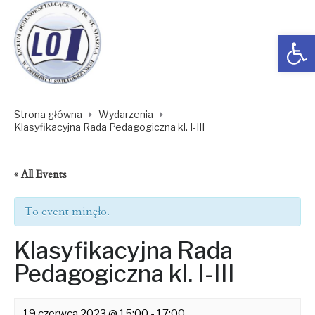
Open toolbar
Strona główna
Wydarzenia
Klasyfikacyjna Rada Pedagogiczna kl. I-III
« All Events
To event minęło.
Klasyfikacyjna Rada
Pedagogiczna kl. I-III
19 czerwca 2023 @ 15:00
-
17:00