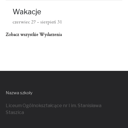
Wakacje
czerwiec 27
-
sierpień 31
Zobacz wszystkie Wydarzenia
Nazwa szkoły
Liceum Ogólnokształcące nr I im. Stanisława
Staszica