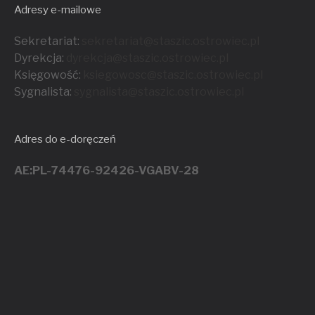
Adresy e-mailowe
Sekretariat:
sekretariat@staszic.ostrowiec.pl
Dyrekcja:
dyrekcja@staszic.ostrowiec.pl
Księgowość:
ksiegowosc@staszic.ostrowiec.pl
Sygnalista:
sygnalista@staszic.ostrowiec.
pl
Adres do e-doręczeń
AE:PL-74476-92426-VGABV-28