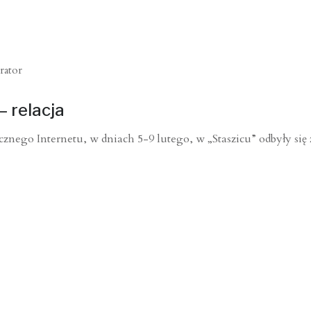
rator
 relacja
go Internetu, w dniach 5-9 lutego, w „Staszicu” odbyły się z