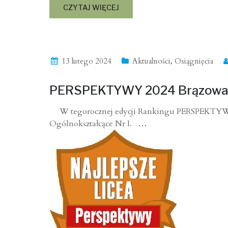
CZYTAJ WIĘCEJ
13 lutego 2024
Aktualności
,
Osiągnięcia
PERSPEKTYWY 2024 Brązowa T
W tegorocznej edycji Rankingu PERSPEKTYWY 
Ogólnokształcące Nr I.
…