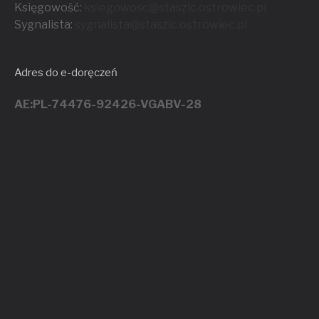
Księgowość:
ksiegowosc@staszic.ostrowiec.pl
Sygnalista:
sygnalista@staszic.ostrowiec.
pl
Adres do e-doręczeń
AE:PL-74476-92426-VGABV-28