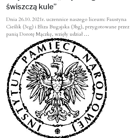
świszczą kule”
Dnia 26.10. 2021r. uczennice naszego liceum: Faustyna
Cieślik (3cg) i Eliza Bugajska (3bg), przygotowane przez
panią Dorotę Mączkę, wzięły udział
…