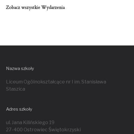
Zobacz wszystkie Wydarzenia
Nazwa szkoły
Liceum Ogólnokształcące nr I im. Stanisława
Staszica
Adres szkoły
ul. Jana Kilińskiego 19
27-400 Ostrowiec Świętokrzyski