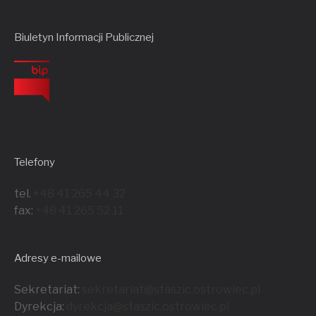
Biuletyn Informacji Publicznej
Telefony
tel.
+48 41 265 44 32
fax:
+48 41 265 52 11
Adresy e-mailowe
Sekretariat:
sekretariat@staszic.ostrowiec.pl
Dyrekcja:
dyrekcja@staszic.ostrowiec.pl