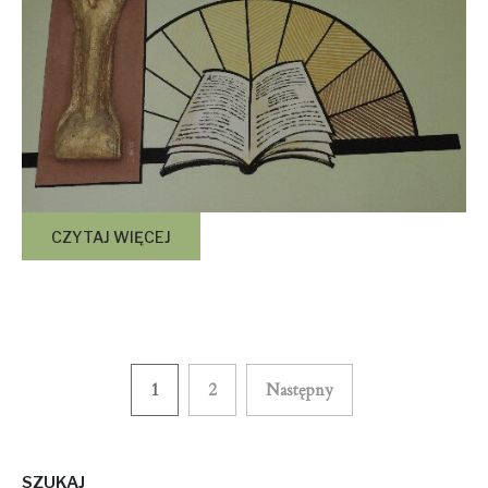
CZYTAJ WIĘCEJ
1
2
Następny
Nawigacja
po
SZUKAJ