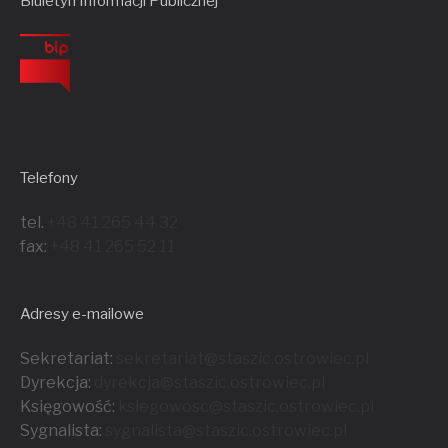
Biuletyn Informacji Publicznej
Telefony
tel.
+48 41 265 44 32
fax:
+48 41 265 52 11
Adresy e-mailowe
Sekretariat:
sekretariat@staszic.ostrowiec.pl
Dyrekcja:
dyrekcja@staszic.ostrowiec.pl
Księgowość:
ksiegowosc@staszic.ostrowiec.pl
Sygnalista:
sygnalista@staszic.ostrowiec.
pl