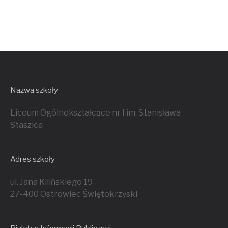
Nazwa szkoły
Liceum Ogólnokształcące nr I im. Stanisława
Staszica
Adres szkoły
ul. Jana Kilińskiego 19
27-400 Ostrowiec Świętokrzyski