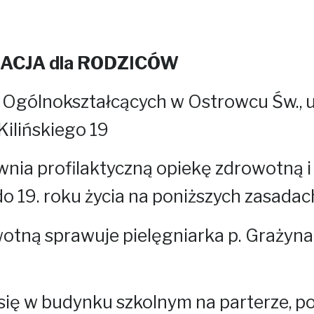
ACJA dla RODZICÓW
lnokształcących w Ostrowcu Św., ul.
Kilińskiego 19
wnia profilaktyczną opiekę zdrowotną i
 19. roku życia na poniższych zasadac
wotną sprawuje pielęgniarka p. Grażyna
 się w budynku szkolnym na parterze, p