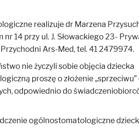
ogiczne realizuje dr Marzena Przysuc
nr 14 przy ul. J. Słowackiego 23- Pry
Przychodni Ars-Med, tel. 41 2479974.
two nie życzyli sobie objęcia dziecka
ogiczną proszę o złożenie „sprzeciwu”
ych, odpowiednio do świadczeniobior
czenie ogólnostomatologiczne dziec