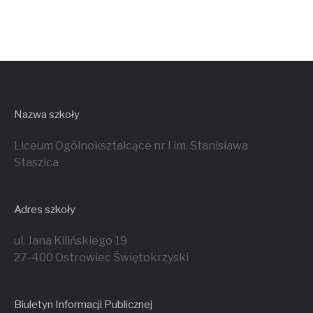
Nazwa szkoły
Liceum Ogólnokształcące nr I im. Stanisława
Staszica
Adres szkoły
ul. Jana Kilińskiego 19
27-400 Ostrowiec Świętokrzyski
Biuletyn Informacji Publicznej