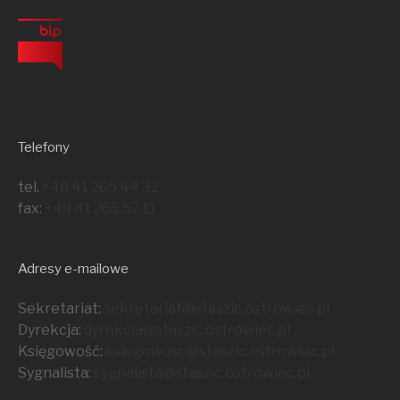
Telefony
tel.
+48 41 265 44 32
fax:
+48 41 265 52 11
Adresy e-mailowe
Sekretariat:
sekretariat@staszic.ostrowiec.pl
Dyrekcja:
dyrekcja@staszic.ostrowiec.pl
Księgowość:
ksiegowosc@staszic.ostrowiec.pl
Sygnalista:
sygnalista@staszic.ostrowiec.
pl