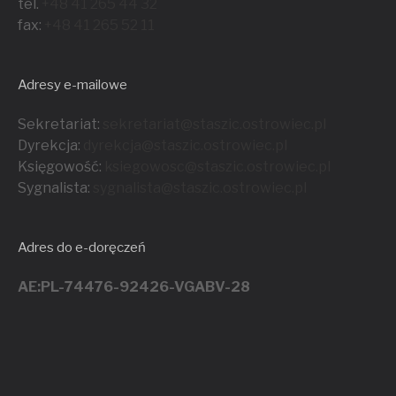
tel.
+48 41 265 44 32
fax:
+48 41 265 52 11
Adresy e-mailowe
Sekretariat:
sekretariat@staszic.ostrowiec.pl
Dyrekcja:
dyrekcja@staszic.ostrowiec.pl
Księgowość:
ksiegowosc@staszic.ostrowiec.pl
Sygnalista:
sygnalista@staszic.ostrowiec.
pl
Adres do e-doręczeń
AE:PL-74476-92426-VGABV-28