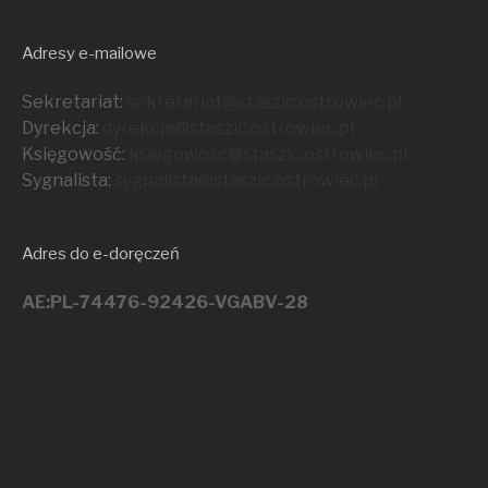
Adresy e-mailowe
Sekretariat:
sekretariat@staszic.ostrowiec.pl
Dyrekcja:
dyrekcja@staszic.ostrowiec.pl
Księgowość:
ksiegowosc@staszic.ostrowiec.pl
Sygnalista:
sygnalista@staszic.ostrowiec.
pl
Adres do e-doręczeń
AE:PL-74476-92426-VGABV-28