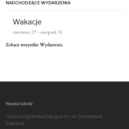
NADCHODZĄCE WYDARZENIA
Wakacje
czerwiec 27
-
sierpień 31
Zobacz wszystkie Wydarzenia
Nazwa szkoły
Liceum Ogólnokształcące nr I im. Stanisława
Staszica