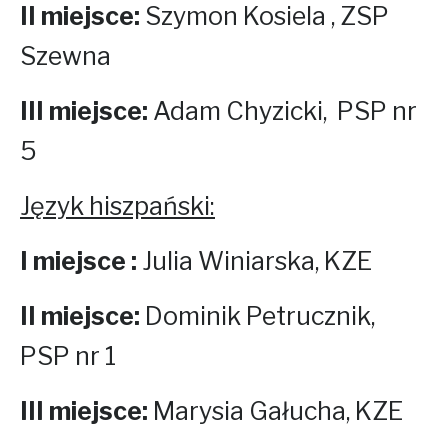
II miejsce:
Szymon Kosiela , ZSP
Szewna
III miejsce:
Adam Chyzicki,
PSP nr
5
Język hiszpański:
I miejsce :
Julia Winiarska, KZE
II miejsce:
Dominik Petrucznik,
PSP nr 1
III miejsce:
Marysia Gałucha, KZE