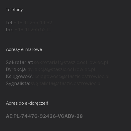
Telefony
tel.
+48 41 265 44 32
fax:
+48 41 265 52 11
Adresy e-mailowe
Sekretariat:
sekretariat@staszic.ostrowiec.pl
Dyrekcja:
dyrekcja@staszic.ostrowiec.pl
Księgowość:
ksiegowosc@staszic.ostrowiec.pl
Sygnalista:
sygnalista@staszic.ostrowiec.
pl
Adres do e-doręczeń
AE:PL-74476-92426-VGABV-28