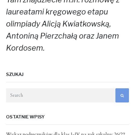
laureatami kręgowego etapu
olimpiady Alicją Kwiatkowską,
Antoniną Pierzchałą oraz Janem
Kordosem.
SZUKAJ
OSTATNIE WPISY
Wykaz podręczników dla klas I-IV na rok szkolny 26/27