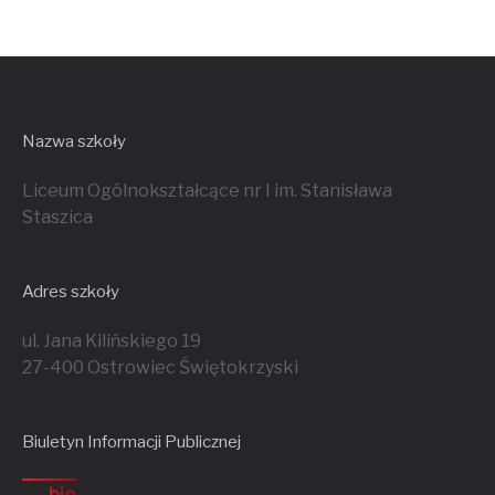
Nazwa szkoły
Liceum Ogólnokształcące nr I im. Stanisława
Staszica
Adres szkoły
ul. Jana Kilińskiego 19
27-400 Ostrowiec Świętokrzyski
Biuletyn Informacji Publicznej