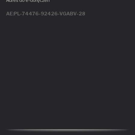
Adres do e-doręczeń
AE:PL-74476-92426-VGABV-28