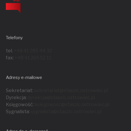
Telefony
tel.
+48 41 265 44 32
fax:
+48 41 265 52 11
Adresy e-mailowe
Sekretariat:
sekretariat@staszic.ostrowiec.pl
Dyrekcja:
dyrekcja@staszic.ostrowiec.pl
Księgowość:
ksiegowosc@staszic.ostrowiec.pl
Sygnalista:
sygnalista@staszic.ostrowiec.
pl