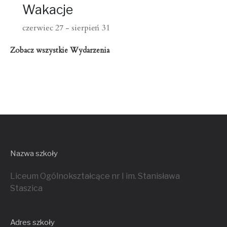
Wakacje
czerwiec 27
-
sierpień 31
Zobacz wszystkie Wydarzenia
Nazwa szkoły
Liceum Ogólnokształcące nr I im. Stanisława
Staszica
Adres szkoły