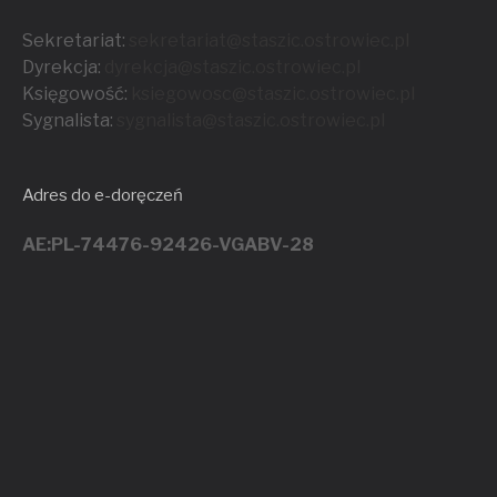
Sekretariat:
sekretariat@staszic.ostrowiec.pl
Dyrekcja:
dyrekcja@staszic.ostrowiec.pl
Księgowość:
ksiegowosc@staszic.ostrowiec.pl
Sygnalista:
sygnalista@staszic.ostrowiec.
pl
Adres do e-doręczeń
AE:PL-74476-92426-VGABV-28