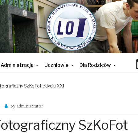
Administracja
Uczniowie
Dla Rodziców
tograficzny SzKoFot edycja XXI
by
administrator
Fotograficzny SzKoFot