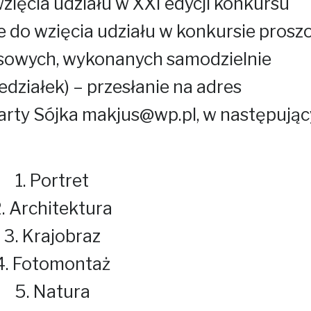
ęcia udziału w XXI edycji konkursu
 do wzięcia udziału w konkursie prosz
rsowych, wykonanych samodzielnie
edziałek) – przesłanie na adres
arty Sójka makjus@wp.pl, w następują
1. Portret
. Architektura
3. Krajobraz
4. Fotomontaż
5. Natura